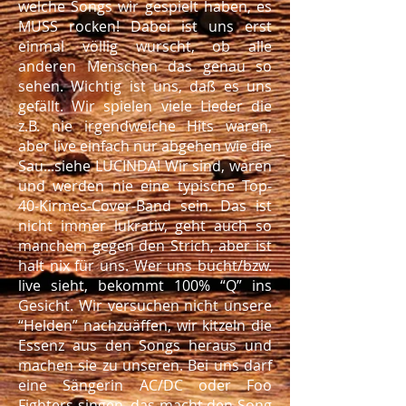
welche Songs wir gespielt haben, es
MUSS rocken! Dabei ist uns erst
einmal völlig wurscht, ob alle
anderen Menschen das genau so
sehen. Wichtig ist uns, daß es uns
gefällt. Wir spielen viele Lieder die
z.B. nie irgendwelche Hits waren,
aber live einfach nur abgehen wie die
Sau...siehe LUCINDA! Wir sind, waren
und werden nie eine typische Top-
40-Kirmes-Cover-Band sein. Das ist
nicht immer lukrativ, geht auch so
manchem gegen den Strich, aber ist
halt nix für uns. Wer uns bucht/bzw.
live sieht, bekommt 100% “Q” ins
Gesicht. Wir versuchen nicht unsere
“Helden” nachzuäffen, wir kitzeln die
Essenz aus den Songs heraus und
machen sie zu unseren. Bei uns darf
eine Sängerin AC/DC oder Foo
Fighters singen, das macht den Song