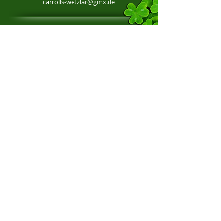
carrolls-wetzlar@gmx.de
Aktuelle Öffnungszeiten
Shamrock
Mittwoch
ab 18 Uhr
Donnerstag
ab 18 Uhr
Freitag
ab 18 Uhr
Samstag
ab 15 Uhr
mit Bundesliga
Über 32 Grad
ab 19 Uhr
ALLE Eintracht
Öffnung: 30 Min
Frankfurt Spiele
vor Anpfiff
Carroll's
Freitag
ab 22:00 Uhr
Samstag
ab 22:00 Uhr
bei Events
​ab 21:00 Uhr