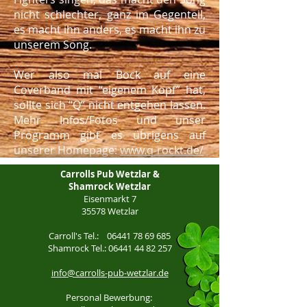
nicht schlechter, ganz im Gegenteil,
es macht ihn anders, es macht ihn zu
unserem Song.
Wer also mal Bock auf eine
Coverband mit “eigenem Kopf” hat,
sollte sich “Q” nicht entgehen lassen.
Mehr Infos/Fotos und unser
Programm gibt es übrigens auf
unserer Homepage:
www.q-rockt.de/
Carrolls Pub Wetzlar &
Shamrock Wetzlar
Eisenmarkt 7
35578 Wetzlar
Carroll's Tel.:
06441 78 69 685
Shamrock Tel.:
06441 44 82 257
info@carrolls-pub-wetzlar.de
Personal Bewerbung: