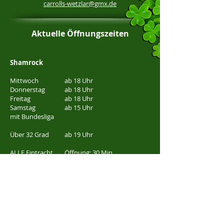
carrolls-wetzlar@gmx.de
Aktuelle Öffnungszeiten
Shamrock
Mittwoch
ab 18 Uhr
Donnerstag
ab 18 Uhr
Freitag
ab 18 Uhr
Samstag
ab 15 Uhr
mit Bundesliga
Über 32 Grad
ab 19 Uhr
ALLE Eintracht
Öffnung: 30 Min
Frankfurt Spiele
vor Anpfiff
Carroll's
Freitag
ab 22:00 Uhr
Samstag
ab 22:00 Uhr
bei Events
​ab 21:00 Uhr