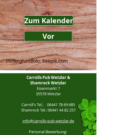
Zum Kalender
Vor
Hintergrundfoto: freepik.com
Carrolls Pub Wetzlar &
Shamrock Wetzlar
Eisenmarkt 7
35578 Wetzlar
Carroll's Tel.:
06441 78 69 685
Shamrock Tel.:
06441 44 82 257
info@carrolls-pub-wetzlar.de
Personal Bewerbung: