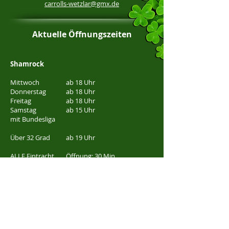
carrolls-wetzlar@gmx.de
Aktuelle Öffnungszeiten
Shamrock
Mittwoch
ab 18 Uhr
Donnerstag
ab 18 Uhr
Freitag
ab 18 Uhr
Samstag
ab 15 Uhr
mit Bundesliga
Über 32 Grad
ab 19 Uhr
ALLE Eintracht
Öffnung: 30 Min
Frankfurt Spiele
vor Anpfiff
Carroll's
Freitag
ab 22:00 Uhr
Samstag
ab 22:00 Uhr
bei Events
​ab 21:00 Uhr