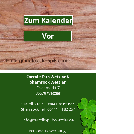
Zum Kalender
Vor
Hintergrundfoto: freepik.com
Carrolls Pub Wetzlar &
Shamrock Wetzlar
Eisenmarkt 7
35578 Wetzlar
Carroll's Tel.:
06441 78 69 685
Shamrock Tel.:
06441 44 82 257
info@carrolls-pub-wetzlar.de
Personal Bewerbung: