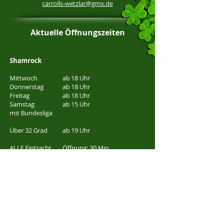
carrolls-wetzlar@gmx.de
Aktuelle Öffnungszeiten
Shamrock
Mittwoch
ab 18 Uhr
Donnerstag
ab 18 Uhr
Freitag
ab 18 Uhr
Samstag
ab 15 Uhr
mit Bundesliga
Über 32 Grad
ab 19 Uhr
ALLE Eintracht
Öffnung: 30 Min
Frankfurt Spiele
vor Anpfiff
Carroll's
Freitag
ab 22:00 Uhr
Samstag
ab 22:00 Uhr
bei Events
​ab 21:00 Uhr