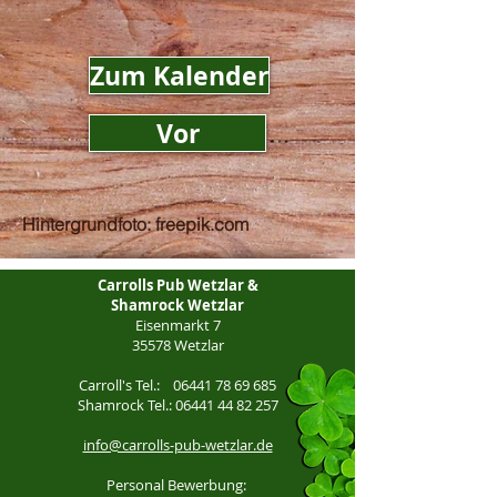
Zum Kalender
Vor
Hintergrundfoto: freepik.com
Carrolls Pub Wetzlar &
Shamrock Wetzlar
Eisenmarkt 7
35578 Wetzlar
Carroll's Tel.:
06441 78 69 685
Shamrock Tel.:
06441 44 82 257
info@carrolls-pub-wetzlar.de
Personal Bewerbung: